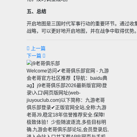
五、总结
开启地图是三国时代军事行动的重要环节。通过收
战略，可以更好地开启地图，并在战争中取得优势
上一篇
下一篇
Welcome访问✔老哥俱乐部官网 - 九游
会老哥官方社区推荐【导航：baidu典
ag】j9老哥俱乐部2026最新版官网\登
录\入口\网页版网址(web-
jiuyouclub.com)以下简称：九游老哥
俱乐部登录✔正版官网全站,全称:九游
老哥J9,稳定18年信誉推荐安全.保障!
极致体验！少些随波逐流,多些目标明
确.九游会老哥俱乐部论坛,会员登录后,
进入全站入口并下载APP,网页与手机