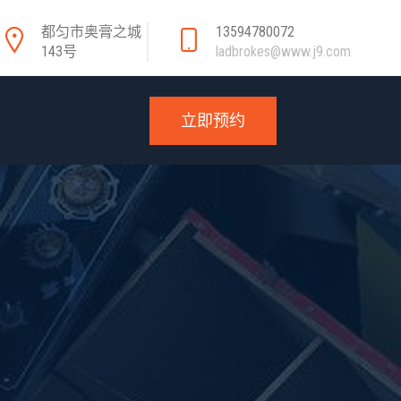
都匀市奥膏之城
13594780072
143号
ladbrokes@www.j9.com
立即预约