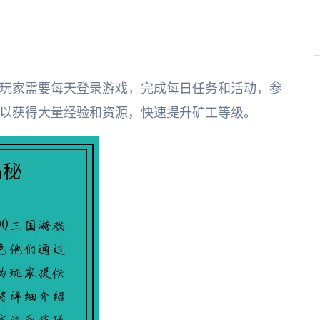
玩家需要每天登录游戏，完成每日任务和活动，参
以获得大量经验和资源，快速提升矿工等级。