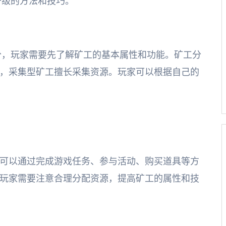
升级的方法和技巧。
分，玩家需要先了解矿工的基本属性和功能。矿工分
，采集型矿工擅长采集资源。玩家可以根据自己的
可以通过完成游戏任务、参与活动、购买道具等方
玩家需要注意合理分配资源，提高矿工的属性和技