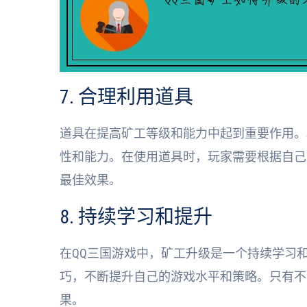
7. 合理利用道具
道具在提高矿工等级和能力中起到重要作用。
性和能力。在使用道具时，玩家需要根据自己
最佳效果。
8. 持续学习和提升
在QQ三国游戏中，矿工升级是一个持续学习
巧，不断提升自己的游戏水平和策略。只有不
果。