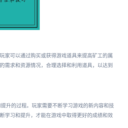
玩家可以通过购买或获得游戏道具来提高矿工的属
的需求和资源情况，合理选择和利用道具，以达到
和提升的过程。玩家需要不断学习游戏的新内容和技
断学习和提升，才能在游戏中取得更好的成绩和效