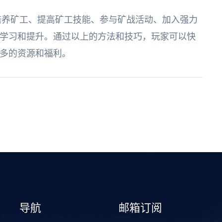
培养矿工、提高矿工技能、参与矿战活动、加入强力
学习和提升。通过以上的方法和技巧，玩家可以快
多的资源和福利。
导航
邮箱订阅