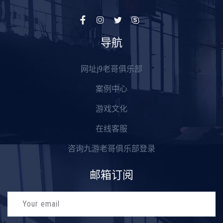
导航
网址j9老哥俱乐部
案例中心
游戏文化
在线客服
咨询九游老哥俱乐部登录
邮箱订阅