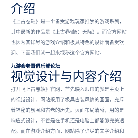
介绍
《上古卷轴》是一个备受游戏玩家推崇的游戏系列，
其中最新的作品是《上古卷轴5：天际》。而官方网站
也因为其详尽的游戏介绍和极具特色的设计而备受欢
迎。下面我们就一起来探秘这个官方网站。
九游会老哥俱乐部论坛
视觉设计与内容介绍
打开《上古卷轴》官网，首先映入眼帘的就是主页上
的视觉设计。网站采用了极具古装风情的画面，充斥
着神秘的氛围和古老的历史。页面布局清晰，用的是
响应式设计，不管是在手机还是电脑上都能够完美适
配。而在游戏介绍方面，网站除了详尽的文字介绍和