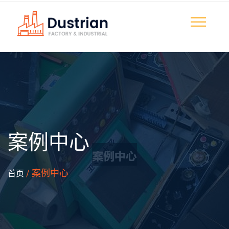
案例中心
/ 案例中心
首页