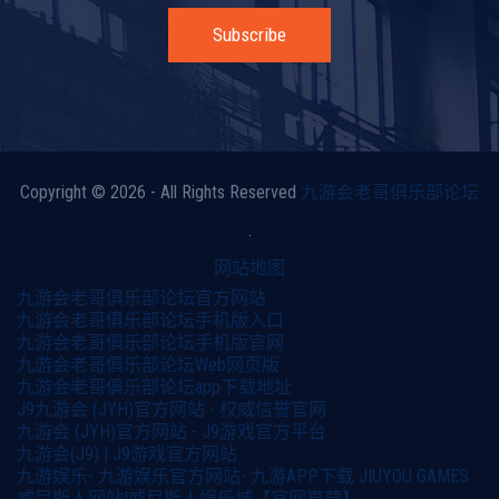
Subscribe
Copyright © 2026 - All Rights Reserved
九游会老哥俱乐部论坛
.
网站地图
九游会老哥俱乐部论坛官方网站
九游会老哥俱乐部论坛手机版入口
九游会老哥俱乐部论坛手机版官网
九游会老哥俱乐部论坛Web网页版
九游会老哥俱乐部论坛app下载地址
J9九游会 (JYH)官方网站 - 权威信誉官网
九游会 (JYH)官方网站 - J9游戏官方平台
九游会(J9) | J9游戏官方网站
九游娱乐- 九游娱乐官方网站- 九游APP下载 JIUYOU GAMES
威尼斯人网站|威尼斯人娱乐城【官网直营】