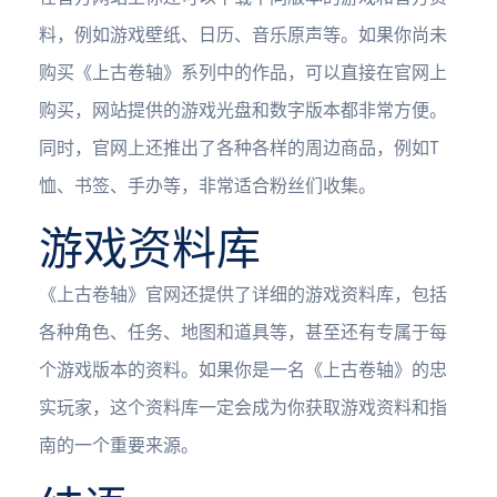
料，例如游戏壁纸、日历、音乐原声等。如果你尚未
购买《上古卷轴》系列中的作品，可以直接在官网上
购买，网站提供的游戏光盘和数字版本都非常方便。
同时，官网上还推出了各种各样的周边商品，例如T
恤、书签、手办等，非常适合粉丝们收集。
游戏资料库
《上古卷轴》官网还提供了详细的游戏资料库，包括
各种角色、任务、地图和道具等，甚至还有专属于每
个游戏版本的资料。如果你是一名《上古卷轴》的忠
实玩家，这个资料库一定会成为你获取游戏资料和指
南的一个重要来源。